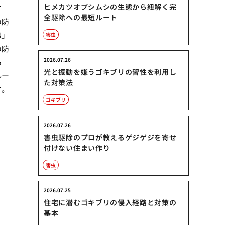
ヒメカツオブシムシの生態から紐解く完
す
全駆除への最短ルート
の防
線」
害虫
の防
2026.07.26
あ
光と振動を嫌うゴキブリの習性を利用し
ルー
た対策法
す。
ゴキブリ
2026.07.26
害虫駆除のプロが教えるゲジゲジを寄せ
付けない住まい作り
害虫
2026.07.25
住宅に潜むゴキブリの侵入経路と対策の
基本