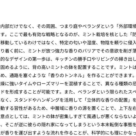
の内部だけでなく、その周囲、つまり庭やベランダという「外部環
ます。ここで最も有効な戦略となるのが、ミント栽培を核とした「
に移動しているわけではなく、特定の匂いや湿度、物陰を頼りに侵
どり着く前に、ミントが放つ強力な香りのバリアでその意欲を削ぎ
想的なデザインの第一歩は、キッチンの勝手口やリビングの掃き出
を固めるように、背の高いミントの鉢を配置することです。ミント
ため、通路を塞ぐような「香りのトンネル」を作ることができます
乾燥に強いタイムやローズマリーを混植することで、異なる種類の
ルドを形成することが可能です。また、ベランダという限られたス
はなく、スタンドやハンギングを活用して「立体的な香りの配置」
移動する習性があるため、中層域に香りの源を置くことで、上下左
注意点としては、ミントの鉢が密集しすぎて風通しが悪くならない
と、そこが逆に彼らの隠れ家になってしまうという本末転倒な事態
気が香りを運び出すような流れを作ることが、科学的にも理にかな