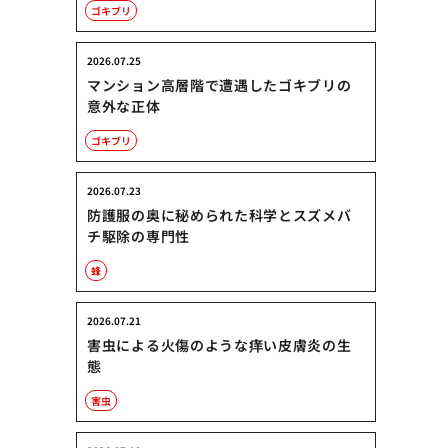
ゴキブリ
2026.07.25
マンション高層階で遭遇したゴキブリの
意外な正体
ゴキブリ
2026.07.23
防護服の奥に秘められた科学とスズメバ
チ駆除の専門性
蜂
2026.07.21
害虫による火傷のような痒い皮膚炎の生
態
害虫