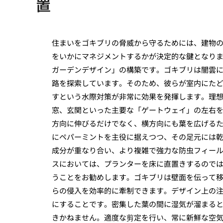
置
住まいをゴキブリの脅威から守るためには、建物
をいかにマネジメントするかが決定的な鍵となり
ガーデンデザイン」の構築です。ゴキブリは闇雲
路を探索しています。そのため、彼らが室内にた
すという水際対策が非常に効果を発揮します。理
窓、玄関といった主要な「ゲートウェイ」の左右
方向に伸びるだけでなく、横方向にも葉を広げる
にペパーミントを主役に据えつつ、その足元には
成分が重なり合い、より複雑で強力な防虫フィー
スにおいては、プランターを床に直置きするので
うことをお勧めします。ゴキブリは壁面を伝って
らの侵入を効率的に牽制できます。デザイン上の
にすることです。密集した葉の間に湿気が溜まる
きかねません。適度な剪定を行い、常に新鮮な空