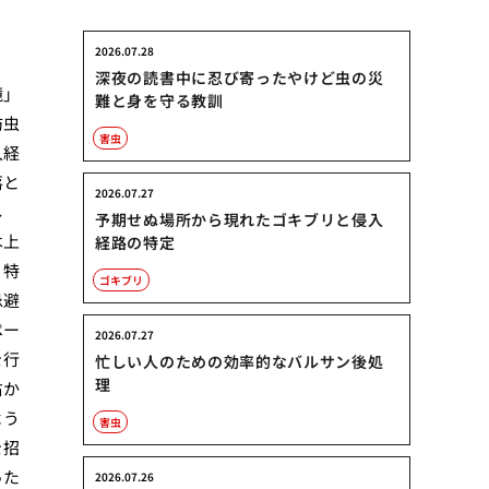
2026.07.28
深夜の読書中に忍び寄ったやけど虫の災
境」
難と身を守る教訓
防虫
害虫
入経
落と
2026.07.27
し
予期せぬ場所から現れたゴキブリと侵入
は上
経路の特定
。特
ゴキブリ
忌避
ペー
2026.07.27
を行
忙しい人のための効率的なバルサン後処
理
右か
よう
害虫
を招
った
2026.07.26