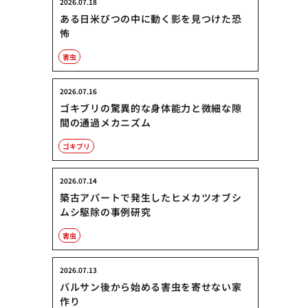
2026.07.18
ある日米びつの中に動く影を見つけた恐
怖
害虫
2026.07.16
ゴキブリの驚異的な身体能力と微細な隙
間の通過メカニズム
ゴキブリ
2026.07.14
築古アパートで発生したヒメカツオブシ
ムシ駆除の事例研究
害虫
2026.07.13
バルサン後から始める害虫を寄せない家
作り