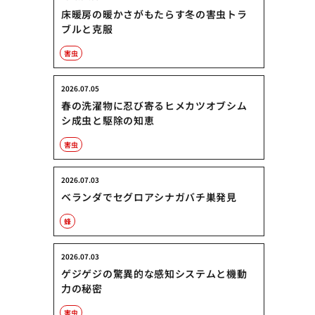
床暖房の暖かさがもたらす冬の害虫トラ
ブルと克服
害虫
2026.07.05
春の洗濯物に忍び寄るヒメカツオブシム
シ成虫と駆除の知恵
害虫
2026.07.03
ベランダでセグロアシナガバチ巣発見
蜂
2026.07.03
ゲジゲジの驚異的な感知システムと機動
力の秘密
害虫