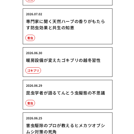
2026.07.02
専門家に聞く天然ハーブの香りがもたら
す防虫効果と共生の知恵
害虫
2026.06.30
暖房設備が変えたゴキブリの越冬習性
ゴキブリ
2026.06.29
昆虫学者が語るてんとう虫擬態の不思議
害虫
2026.06.25
害虫駆除のプロが教えるヒメカツオブシ
ムシ対策の死角