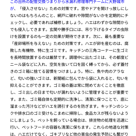
この台所の配管交換つまりから水漏れ修理専門チームに大野城市
が
、「侵入させない」ための対策です。窓やドアを開けっ放しにし
ないのはもちろんのこと、網戸に破れや隙間がないかを定期的にチ
ェックし、必要であれば補修しましょう。ハエはわずかな隙間から
でも侵入してきます。玄関や勝手口には、吊り下げるタイプの虫除
けを設置するのも一定の効果が期待できます。次に、最も重要な
「産卵場所を与えない」ための対策です。ハエが卵を産むのは、腐
敗した有機物、特に生ゴミです。キッチンの三角コーナーに生ゴミ
を長時間放置するのは厳禁です。調理中に出たゴミは、その都度ビ
ニール袋などに入れ、空気を抜いて口を固く縛ってから、必ず蓋付
きのゴミ箱に捨てる習慣をつけましょう。特に、魚や肉のアラな
ど、匂いの強いゴミは、新聞紙に包んでから袋に入れると、匂いを
抑えることができます。ゴミ箱の蓋は常に閉めておくことを徹底
し、ゴミ出しの日まで匂いが漏れないように管理することが重要で
す。また、ゴミ箱自体も定期的に洗浄し、清潔に保つことで、底に
溜まった汚汁などがハエを誘引するのを防ぎます。キッチンのシン
クや排水口のゴミ受けもこまめに掃除し、食品カスが残らないよう
にしましょう。ペットを飼っている場合は、排泄物の処理を迅速に
行い、ペットフードの容器も清潔に保ちます。これらの地道な対策
は、ハエだけでなく、ゴキブリなど他の害虫の発生予防にも繋がり