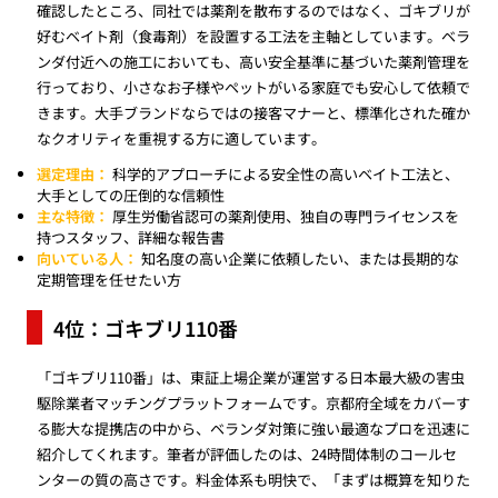
確認したところ、同社では薬剤を散布するのではなく、ゴキブリが
好むベイト剤（食毒剤）を設置する工法を主軸としています。ベラ
ンダ付近への施工においても、高い安全基準に基づいた薬剤管理を
行っており、小さなお子様やペットがいる家庭でも安心して依頼で
きます。大手ブランドならではの接客マナーと、標準化された確か
なクオリティを重視する方に適しています。
選定理由：
科学的アプローチによる安全性の高いベイト工法と、
大手としての圧倒的な信頼性
主な特徴：
厚生労働省認可の薬剤使用、独自の専門ライセンスを
持つスタッフ、詳細な報告書
向いている人：
知名度の高い企業に依頼したい、または長期的な
定期管理を任せたい方
4位：ゴキブリ110番
「ゴキブリ110番」は、東証上場企業が運営する日本最大級の害虫
駆除業者マッチングプラットフォームです。京都府全域をカバーす
る膨大な提携店の中から、ベランダ対策に強い最適なプロを迅速に
紹介してくれます。筆者が評価したのは、24時間体制のコールセ
ンターの質の高さです。料金体系も明快で、「まずは概算を知りた