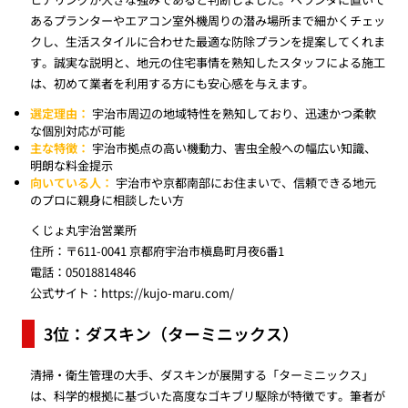
あるプランターやエアコン室外機周りの潜み場所まで細かくチェッ
クし、生活スタイルに合わせた最適な防除プランを提案してくれま
す。誠実な説明と、地元の住宅事情を熟知したスタッフによる施工
は、初めて業者を利用する方にも安心感を与えます。
選定理由：
宇治市周辺の地域特性を熟知しており、迅速かつ柔軟
な個別対応が可能
主な特徴：
宇治市拠点の高い機動力、害虫全般への幅広い知識、
明朗な料金提示
向いている人：
宇治市や京都南部にお住まいで、信頼できる地元
のプロに親身に相談したい方
くじょ丸宇治営業所
住所：〒611-0041 京都府宇治市槇島町月夜6番1
電話：05018814846
公式サイト：
https://kujo-maru.com/
3位：ダスキン（ターミニックス）
清掃・衛生管理の大手、ダスキンが展開する「ターミニックス」
は、科学的根拠に基づいた高度なゴキブリ駆除が特徴です。筆者が