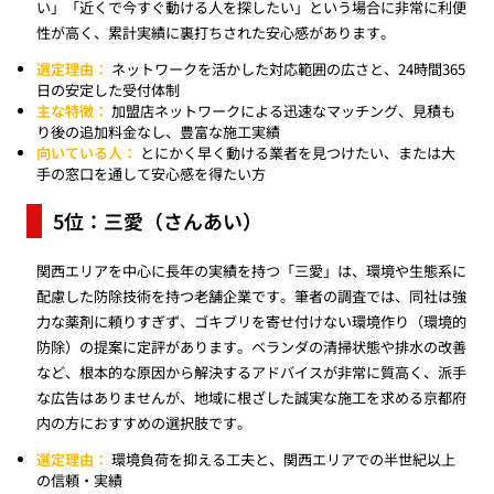
い」「近くで今すぐ動ける人を探したい」という場合に非常に利便
性が高く、累計実績に裏打ちされた安心感があります。
選定理由：
ネットワークを活かした対応範囲の広さと、24時間365
日の安定した受付体制
主な特徴：
加盟店ネットワークによる迅速なマッチング、見積も
り後の追加料金なし、豊富な施工実績
向いている人：
とにかく早く動ける業者を見つけたい、または大
手の窓口を通して安心感を得たい方
5位：三愛（さんあい）
関西エリアを中心に長年の実績を持つ「三愛」は、環境や生態系に
配慮した防除技術を持つ老舗企業です。筆者の調査では、同社は強
力な薬剤に頼りすぎず、ゴキブリを寄せ付けない環境作り（環境的
防除）の提案に定評があります。ベランダの清掃状態や排水の改善
など、根本的な原因から解決するアドバイスが非常に質高く、派手
な広告はありませんが、地域に根ざした誠実な施工を求める京都府
内の方におすすめの選択肢です。
選定理由：
環境負荷を抑える工夫と、関西エリアでの半世紀以上
の信頼・実績