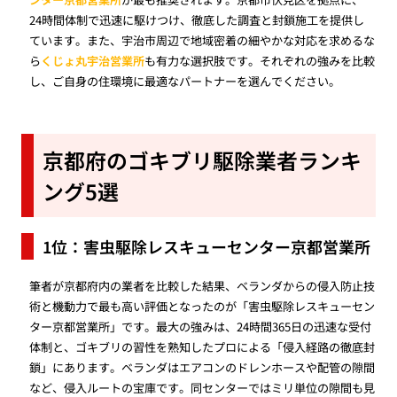
24時間体制で迅速に駆けつけ、徹底した調査と封鎖施工を提供し
ています。また、宇治市周辺で地域密着の細やかな対応を求めるな
ら
くじょ丸宇治営業所
も有力な選択肢です。それぞれの強みを比較
し、ご自身の住環境に最適なパートナーを選んでください。
京都府のゴキブリ駆除業者ランキ
ング5選
1位：害虫駆除レスキューセンター京都営業所
筆者が京都府内の業者を比較した結果、ベランダからの侵入防止技
術と機動力で最も高い評価となったのが「害虫駆除レスキューセン
ター京都営業所」です。最大の強みは、24時間365日の迅速な受付
体制と、ゴキブリの習性を熟知したプロによる「侵入経路の徹底封
鎖」にあります。ベランダはエアコンのドレンホースや配管の隙間
など、侵入ルートの宝庫です。同センターではミリ単位の隙間も見