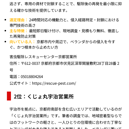
逃さず、専用の資材で封鎖することで、駆除後の再発を最小限に抑
える確かな技術を提供しています。
選定理由：
24時間対応の機動力と、侵入経路特定・封鎖における
専門技術の高さ
主な特徴：
最短即日駆け付け、現地調査・見積もり無料、徹底し
た再発防止対策
向いている人：
京都市内や周辺で、ベランダからの侵入を今す
ぐ、かつ根本から止めたい方
害虫駆除レスキューセンター京都営業所
住所：〒612-0037 京都府京都市伏見区深草関屋敷町28丁目28番 2
号
電話：05018804264
公式サイト：
https://rescue-pest.com/
2位：くじょ丸宇治営業所
宇治市を拠点に、京都府南部を含む広いエリアで活動しているのが
「くじょ丸宇治営業所」です。筆者の調査では、地域密着型ならで
はのフットワークの軽さと、一人ひとりの住環境に合わせた丁寧な
ヒアリングが大きな強みであると判断しました。ベランダに置いて