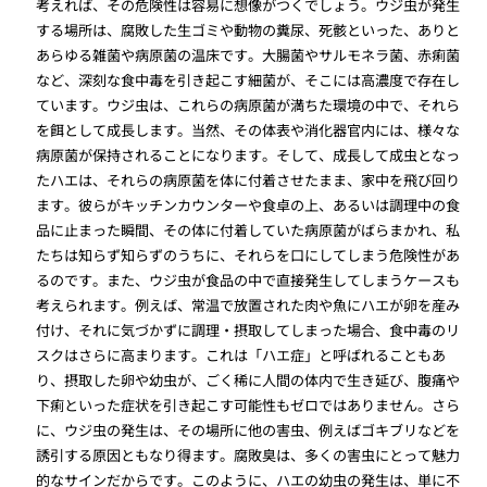
考えれば、その危険性は容易に想像がつくでしょう。ウジ虫が発生
する場所は、腐敗した生ゴミや動物の糞尿、死骸といった、ありと
あらゆる雑菌や病原菌の温床です。大腸菌やサルモネラ菌、赤痢菌
など、深刻な食中毒を引き起こす細菌が、そこには高濃度で存在し
ています。ウジ虫は、これらの病原菌が満ちた環境の中で、それら
を餌として成長します。当然、その体表や消化器官内には、様々な
病原菌が保持されることになります。そして、成長して成虫となっ
たハエは、それらの病原菌を体に付着させたまま、家中を飛び回り
ます。彼らがキッチンカウンターや食卓の上、あるいは調理中の食
品に止まった瞬間、その体に付着していた病原菌がばらまかれ、私
たちは知らず知らずのうちに、それらを口にしてしまう危険性があ
るのです。また、ウジ虫が食品の中で直接発生してしまうケースも
考えられます。例えば、常温で放置された肉や魚にハエが卵を産み
付け、それに気づかずに調理・摂取してしまった場合、食中毒のリ
スクはさらに高まります。これは「ハエ症」と呼ばれることもあ
り、摂取した卵や幼虫が、ごく稀に人間の体内で生き延び、腹痛や
下痢といった症状を引き起こす可能性もゼロではありません。さら
に、ウジ虫の発生は、その場所に他の害虫、例えばゴキブリなどを
誘引する原因ともなり得ます。腐敗臭は、多くの害虫にとって魅力
的なサインだからです。このように、ハエの幼虫の発生は、単に不