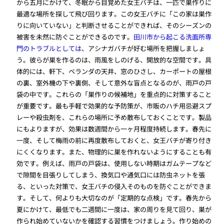
から五月にかけて、冬眠から目覚めた女王バチは、一匹で巣作りに
最適な場所を探して飛び回ります。この女王バチに「この家は巣作
りに向いていない」と判断させることができれば、そのシーズンの
被害を未然に防ぐことができるのです。
田川市から起こる洗面所専
門のトラブルとしては
、アシナガバチが好む場所を把握しましょ
う。彼らが巣を作るのは、雨風をしのげる、開放的な空間です。具
体的には、軒下、ベランダの天井、窓のひさし、カーポートの屋根
の裏、室外機の下や裏側、そして意外な盲点となるのが、雨戸の戸
袋の中です。これらの「巣作りの候補地」を重点的に対策すること
が重要です。最も手軽で効果的な予防策が、市販のハチ用忌避スプ
レーや殺虫剤を、これらの場所に予め散布しておくことです。製品
にもよりますが、効果は数週間から一ヶ月程度持続します。春先に
一度、そして梅雨の前に再度散布しておくと、女王バチが寄り付き
にくくなります。また、物理的に巣を作れないようにすることも有
効です。例えば、雨戸の戸袋は、使用しない時期はガムテープなど
で隙間を目張りしてしまう、換気口や通気口には防虫ネットを張
る、といった対策で、女王バチの侵入そのものを防ぐことができま
す。そして、何よりも大切なのが「定期的な点検」です。春先から
夏にかけて、最低でも二週間に一度は、家の周りを見て回り、巣が
作られ始めていないかを確認する習慣をつけましょう。作り始めの