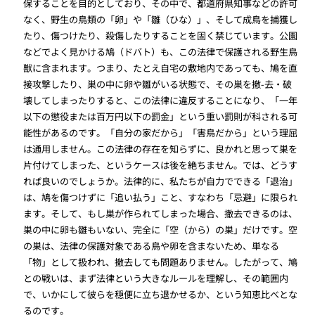
保することを目的としており、その中で、都道府県知事などの許可
なく、野生の鳥類の「卵」や「雛（ひな）」、そして成鳥を捕獲し
たり、傷つけたり、殺傷したりすることを固く禁じています。公園
などでよく見かける鳩（ドバト）も、この法律で保護される野生鳥
獣に含まれます。つまり、たとえ自宅の敷地内であっても、鳩を直
接攻撃したり、巣の中に卵や雛がいる状態で、その巣を撤-去・破
壊してしまったりすると、この法律に違反することになり、「一年
以下の懲役または百万円以下の罰金」という重い罰則が科される可
能性があるのです。「自分の家だから」「害鳥だから」という理屈
は通用しません。この法律の存在を知らずに、良かれと思って巣を
片付けてしまった、というケースは後を絶ちません。では、どうす
れば良いのでしょうか。法律的に、私たちが自力でできる「退治」
は、鳩を傷つけずに「追い払う」こと、すなわち「忌避」に限られ
ます。そして、もし巣が作られてしまった場合、撤去できるのは、
巣の中に卵も雛もいない、完全に「空（から）の巣」だけです。空
の巣は、法律の保護対象である鳥や卵を含まないため、単なる
「物」として扱われ、撤去しても問題ありません。したがって、鳩
との戦いは、まず法律という大きなルールを理解し、その範囲内
で、いかにして彼らを穏便に立ち退かせるか、という知恵比べとな
るのです。