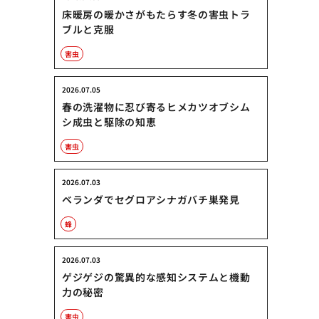
床暖房の暖かさがもたらす冬の害虫トラ
ブルと克服
害虫
2026.07.05
春の洗濯物に忍び寄るヒメカツオブシム
シ成虫と駆除の知恵
害虫
2026.07.03
ベランダでセグロアシナガバチ巣発見
蜂
2026.07.03
ゲジゲジの驚異的な感知システムと機動
力の秘密
害虫