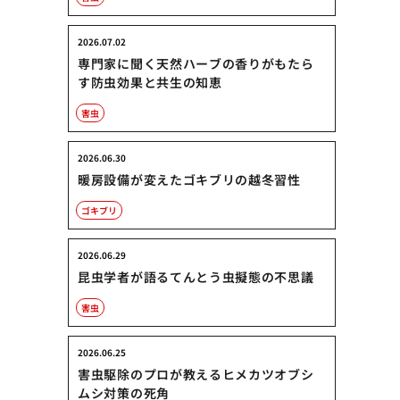
2026.07.02
専門家に聞く天然ハーブの香りがもたら
す防虫効果と共生の知恵
害虫
2026.06.30
暖房設備が変えたゴキブリの越冬習性
ゴキブリ
2026.06.29
昆虫学者が語るてんとう虫擬態の不思議
害虫
2026.06.25
害虫駆除のプロが教えるヒメカツオブシ
ムシ対策の死角