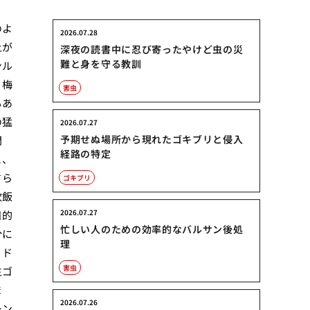
のよ
2026.07.28
上が
深夜の読書中に忍び寄ったやけど虫の災
難と身を守る教訓
ンル
。梅
害虫
もあ
の猛
2026.07.27
予期せぬ場所から現れたゴキブリと侵入
間
経路の特定
と、
さら
ゴキブリ
炊飯
2026.07.27
目的
忙しい人のための効率的なバルサン後処
分に
理
、ド
害虫
生ゴ
ま
2026.07.26
ーン