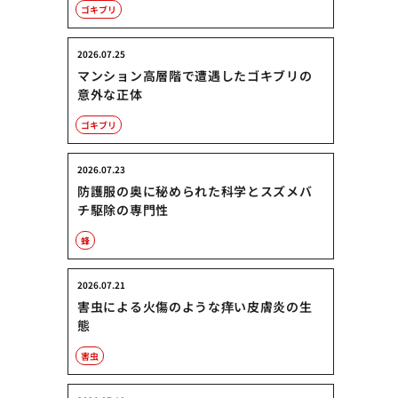
ゴキブリ
2026.07.25
マンション高層階で遭遇したゴキブリの
意外な正体
ゴキブリ
2026.07.23
防護服の奥に秘められた科学とスズメバ
チ駆除の専門性
蜂
2026.07.21
害虫による火傷のような痒い皮膚炎の生
態
害虫