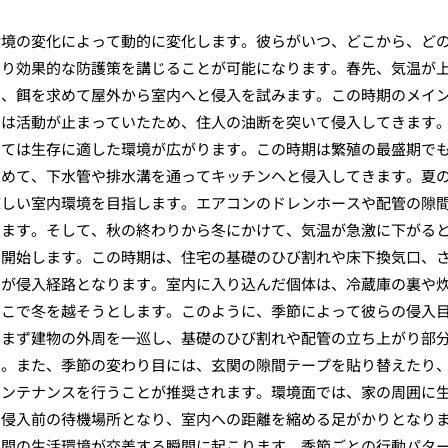
環境の変化によって動的に変化します。彼らがいつ、どこから、ど
より効果的な防護策を講じることが可能になります。春先、気温が
し、餌を求めて屋外から室内へと侵入を試みます。この時期のメイ
間は活動が止まっていたため、住人の油断を突いて侵入してきます
っては生存に適した環境が広がります。この時期は繁殖の最盛期で
求めて、下水管や排水溝を通ってキッチンへと侵入してきます。夏
涼しい室内環境を目指します。エアコンのドレンホースや配管の隙
ります。そして、秋の終わりから冬にかけて、気温が急激に下がる
を開始します。この時期は、住宅の基礎のひび割れや床下換気口、
陥が侵入経路となります。室内に入り込んだ個体は、冷蔵庫の裏や
そこで冬を越そうとします。このように、季節によって彼らの侵入
、まず建物の外周を一巡し、基礎のひび割れや配管の立ち上がり部
す。また、季節の変わり目には、玄関の隙間テープを貼り替えたり
メンテナンスを行うことが推奨されます。環境面では、家の周囲に
は侵入前の待機場所となり、室内への距離を縮める足がかりとなり
人間の生活環境が交差する瞬間に起こります。季節ごとの行動パタ