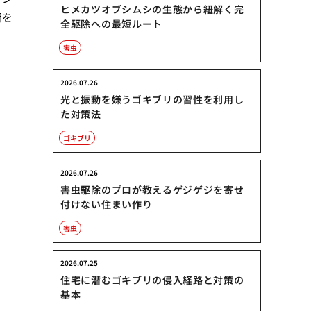
ヒメカツオブシムシの生態から紐解く完
間を
全駆除への最短ルート
害虫
2026.07.26
光と振動を嫌うゴキブリの習性を利用し
た対策法
ゴキブリ
2026.07.26
害虫駆除のプロが教えるゲジゲジを寄せ
付けない住まい作り
害虫
2026.07.25
住宅に潜むゴキブリの侵入経路と対策の
基本