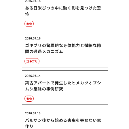
2026.07.18
ある日米びつの中に動く影を見つけた恐
怖
害虫
2026.07.16
ゴキブリの驚異的な身体能力と微細な隙
間の通過メカニズム
ゴキブリ
2026.07.14
築古アパートで発生したヒメカツオブシ
ムシ駆除の事例研究
害虫
2026.07.13
バルサン後から始める害虫を寄せない家
作り