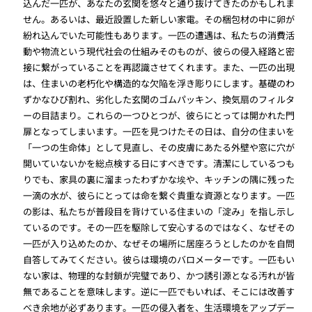
込んだ一匹が、あなたの玄関を悠々と通り抜けてきたのかもしれま
せん。あるいは、最近設置した新しい家電。その梱包材の中に卵が
紛れ込んでいた可能性もあります。一匹の遭遇は、私たちの消費活
動や物流という現代社会の仕組みそのものが、彼らの侵入経路と密
接に繋がっていることを再認識させてくれます。また、一匹の出現
は、住まいの老朽化や構造的な欠陥を浮き彫りにします。基礎のわ
ずかなひび割れ、劣化した玄関のゴムパッキン、換気扇のフィルタ
ーの目詰まり。これらの一つひとつが、彼らにとっては開かれた門
扉となってしまいます。一匹を見つけたその日は、自分の住まいを
「一つの生命体」として見直し、その皮膚にあたる外壁や窓に穴が
開いていないかを総点検する日にすべきです。清潔にしているつも
りでも、家具の裏に溜まったわずかな埃や、キッチンの隅に残った
一滴の水が、彼らにとっては命を繋ぐ貴重な資源となります。一匹
の影は、私たちが普段目を背けている住まいの「淀み」を指し示し
ているのです。その一匹を駆除して安心するのではなく、なぜその
一匹が入り込めたのか、なぜその場所に居座ろうとしたのかを自問
自答してみてください。彼らは環境のバロメーターです。一匹もい
ない家は、物理的な封鎖が完璧であり、かつ誘引源となる汚れが皆
無であることを意味します。逆に一匹でもいれば、そこには改善す
べき余地が必ずあります。一匹の侵入者を、生活環境をアップデー