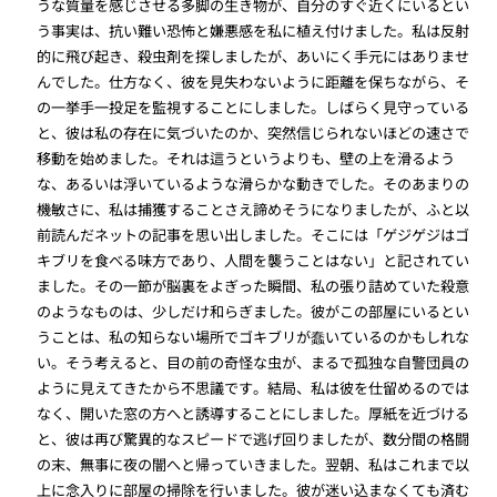
うな質量を感じさせる多脚の生き物が、自分のすぐ近くにいるとい
う事実は、抗い難い恐怖と嫌悪感を私に植え付けました。私は反射
的に飛び起き、殺虫剤を探しましたが、あいにく手元にはありませ
んでした。仕方なく、彼を見失わないように距離を保ちながら、そ
の一挙手一投足を監視することにしました。しばらく見守っている
と、彼は私の存在に気づいたのか、突然信じられないほどの速さで
移動を始めました。それは這うというよりも、壁の上を滑るよう
な、あるいは浮いているような滑らかな動きでした。そのあまりの
機敏さに、私は捕獲することさえ諦めそうになりましたが、ふと以
前読んだネットの記事を思い出しました。そこには「ゲジゲジはゴ
キブリを食べる味方であり、人間を襲うことはない」と記されてい
ました。その一節が脳裏をよぎった瞬間、私の張り詰めていた殺意
のようなものは、少しだけ和らぎました。彼がこの部屋にいるとい
うことは、私の知らない場所でゴキブリが蠢いているのかもしれな
い。そう考えると、目の前の奇怪な虫が、まるで孤独な自警団員の
ように見えてきたから不思議です。結局、私は彼を仕留めるのでは
なく、開いた窓の方へと誘導することにしました。厚紙を近づける
と、彼は再び驚異的なスピードで逃げ回りましたが、数分間の格闘
の末、無事に夜の闇へと帰っていきました。翌朝、私はこれまで以
上に念入りに部屋の掃除を行いました。彼が迷い込まなくても済む