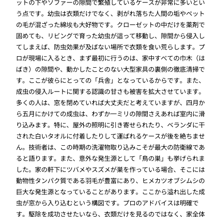
ットの下やソファーの隙間で繁殖しているケースが非常に多いとい
う点です。幼虫は衣類だけでなく、剥がれ落ちた人間の垢やペット
の毛が混ざった綿埃も大好物です。クローゼットの中だけを薬剤で
固めても、リビングで育った幼虫が這って移動し、隙間から侵入し
てしまえば、防虫効果が及ばない場所で衣類を食い荒らします。プ
ロが現場に入るとき、まず最初に行うのは、家中すべての巾木（は
ばき）の隙間や、動かしたことのない大型家具の裏側の徹底清掃で
す。ここが彼らにとっての「兵舎」となっているからです。また、
成虫の侵入ルートに関する認識の甘さも被害を拡大させています。
多くの人は、窓を閉めていれば大丈夫だと考えていますが、四月か
ら五月にかけての成虫は、わずか一ミリの隙間さえあれば室内に滑
り込みます。特に、屋外の照明に引き寄せられたり、ベランダに干
された白いタオルに付着したりして運ばれるケースが後を絶ちませ
ん。技術者は、この時期の洗濯物取り込みこそが最大の防衛線であ
ると語ります。また、意外な発生源として「鳥の巣」も挙げられま
した。家の軒下にツバメやスズメが巣を作っている場合、そこには
動物性タンパク質である羽毛が豊富にあり、ヒメカツオブシムシの
巨大な発生源となっていることがあります。ここから溢れ出した成
虫が窓から入り込むという構図です。プロのアドバイスは明確で
す。駆除を成功させたいなら、衣類だけを見るのではなく、家全体