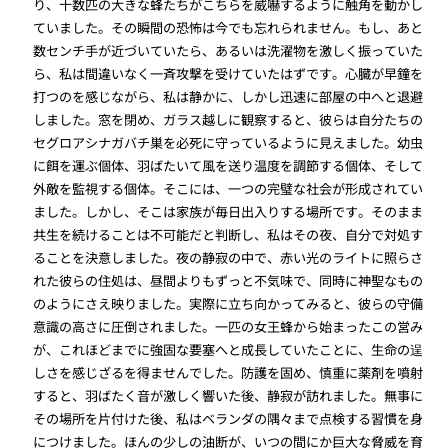
り、十数匹の大きな蜂たちがこちらを威嚇するように触角を動かし
ていました。その瞬間の恐怖は今でも忘れられません。もし、あと
数センチ手が近づいていたら、あるいは洗濯物を激しく振っていた
ら、私は間違いなく一斉攻撃を受けていたはずです。心臓が早鐘を
打つのを感じながら、私は静かに、しかし迅速に部屋の中へと退避
しました。窓を閉め、ガラス越しに観察すると、彼らは自分たちの
セグロアシナガバチ巣を必死に守っているように見えました。幼虫
に餌を運ぶ個体、羽ばたいて風を送り温度を調節する個体、そして
外敵を監視する個体。そこには、一つの完璧な社会が形成されてい
ました。しかし、そこは家族が毎日出入りする場所です。そのまま
共生を続けることは不可能だと判断し、私はその夜、自分で対処す
ることを決意しました。夜の静寂の中で、赤い光のライトに照らさ
れた彼らの住処は、昼間よりもずっと不気味で、同時に神聖なもの
のようにさえ映りました。実際に立ち向かってみると、彼らの守備
意識の高さに圧倒されました。一匹の女王蜂から始まったこの営み
が、これほどまでに強固な要塞へと成長していたことに、生命の逞
しさを感じざるを得ませんでした。防護を固め、慎重に薬剤を噴射
すると、羽ばたく音が激しく響いた後、静寂が訪れました。無事に
その場所を片付けた後、私はベランダの隅々まで点検する習慣を身
につけました。ほんの少しの油断が、いつの間にか巨大な脅威を育