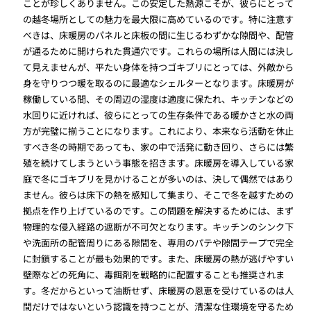
ことが珍しくありません。この安定した熱源こそが、彼らにとって
の越冬場所としての魅力を最大限に高めているのです。特に注意す
べきは、床暖房のパネルと床板の間に生じるわずかな隙間や、配管
が通るために開けられた貫通穴です。これらの場所は人間には決し
て見えませんが、平たい身体を持つゴキブリにとっては、外敵から
身を守りつつ暖を取るのに最適なシェルターとなります。床暖房が
稼働している間、その周辺の湿度は適度に保たれ、キッチンなどの
水回りに近ければ、彼らにとっての生存条件である暖かさと水の両
方が完璧に揃うことになります。これにより、本来なら活動を休止
すべき冬の時期であっても、家の中で活発に動き回り、さらには繁
殖を続けてしまうという事態を招きます。床暖房を導入している家
庭で冬にゴキブリを見かけることが多いのは、決して偶然ではあり
ません。彼らは床下の熱を感知して集まり、そこで冬を越すための
拠点を作り上げているのです。この問題を解決するためには、まず
物理的な侵入経路の遮断が不可欠となります。キッチンのシンク下
や洗面所の配管周りにある隙間を、専用のパテや隙間テープで完全
に封鎖することが最も効果的です。また、床暖房の熱が逃げやすい
壁際などの死角に、毒餌剤を戦略的に配置することも推奨されま
す。冬だからといって油断せず、床暖房の恩恵を受けているのは人
間だけではないという認識を持つことが、清潔な住環境を守るため