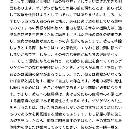
によっては蜘蛛と同様に「家の守り神」として大切にされてきた側
面もあります。ゲジゲジが私たちの目の前に現れるとき、彼らは決
して攻撃を仕掛けようとしているわけではありません。むしろ、人
間という巨大な天敵の存在に怯え、必死に逃げ道を探している最中
なのです。あの異様な脚の数や、重力を感じさせない機動力は、過
酷な自然界を生き抜くために磨き上げられた究極の進化の結果であ
り、生命の多様性が生んだ一つの完成形でもあります。彼らを排除
しようとする際、私たちはつい化学物質、すなわち殺虫剤に頼って
しまいがちです。しかし、その強力な薬剤が私たちの健康やペッ
ト、そして環境に与える負荷と、ただ静かに害虫を食べてくれるゲ
ジゲジ一匹の存在を天秤にかけたとき、どちらが本当に「不快」で
あるかは議論の余地があるでしょう。また、彼らは獲物がいなくな
れば自然と姿を消す、極めて自立した存在です。特定の場所に定住
し続けるためには、そこが不衛生であるという前提が必要になりま
す。つまり、彼らへの嫌悪感は、実は自分たちの住環境の不備に対
する無意識の投影である可能性さえあるのです。ゲジゲジとの共生
を考えることは、自分たちの暮らしがいかに自然界と切り離せない
ものであるかを再認識する機会でもあります。もし部屋の隅に彼ら
の姿を見つけたなら、即座に叩き潰すのではなく、その驚異的な身
体能力を少しだけ観察してみてください。彼らがその一瞬一瞬を、